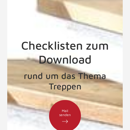
Checklisten zum
Download
rund um das Thema
Treppen
Mail
senden